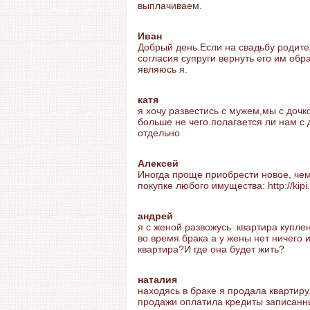
выплачиваем.
Иван
Добрый день.Если на свадьбу родите
согласия супруги вернуть его им об
являюсь я.
катя
я хочу развестись с мужем,мы с дочк
больше не чего.полагается ли нам с
отдельно
Алексей
Иногда проще приобрести новое, чем
покупке любого имущества: http://kip
андрей
я с женой развожусь .квартира купле
во время брака.а у жены нет ничего 
квартира?И где она будет жить?
наталия
находясь в браке я продала квартиру
продажи оплатила кредиты записанны