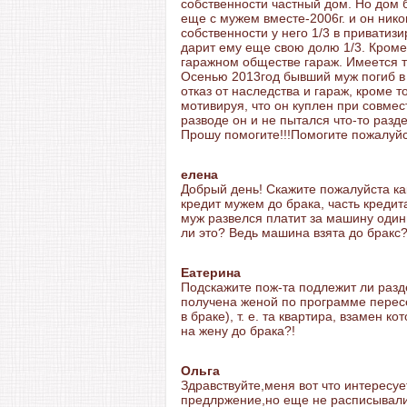
собственности частный дом. Но дом 
еще с мужем вместе-2006г. и он нико
собственности у него 1/3 в приватиз
дарит ему еще свою долю 1/3. Кроме
гаражном обществе гараж. Имеется т
Осенью 2013год бывший муж погиб в 
отказ от наследства и гараж, кроме т
мотивируя, что он куплен при совмес
разводе он и не пытался что-то разде
Прошу помогите!!!Помогите пожалуйс
елена
Добрый день! Скажите пожалуйста как
кредит мужем до брака, часть кредит
муж развелся платит за машину один
ли это? Ведь машина взята до бракс
Еатерина
Подскажите пож-та подлежит ли разд
получена женой по программе пересе
в браке), т. е. та квартира, взамен 
на жену до брака?!
Ольга
Здравствуйте,меня вот что интересуе
предлржение,но еще не расписывалис