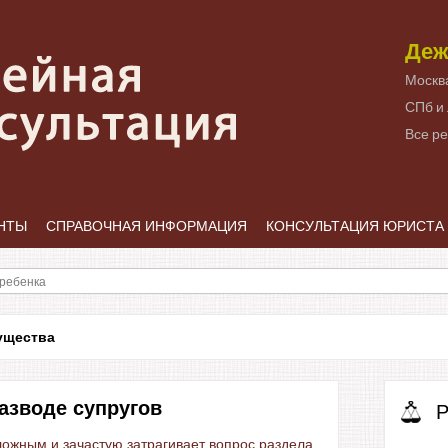
Деж
Москв
СПб и
Все р
НТЫ
СПРАВОЧНАЯ ИНФОРМАЦИЯ
КОНСУЛЬТАЦИЯ ЮРИСТА
ущества
азводе супругов
Р
ожным и зачастую затрагивает вопрос раздела