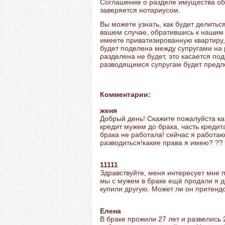
Соглашение о разделе имущества об
заверяется нотариусом.
Вы можете узнать, как будет делить
вашем случае, обратившись к нашим
имеете приватизированную квартиру, 
будет поделена между супругами на 
разделена не будет, это касается п
разводящимся супругам будет предл
Комментарии:
женя
Добрый день! Скажите пожалуйста как
кредит мужем до брака, часть кредит
брака не работала! сейчас я работа
разводиться!какие права я имею? ??
11111
Здравствуйте, меня интересует мне 
мы с мужем в браке ещё продали я д
купили другую. Может ли он притенд
Елена
В браке прожили 27 лет и развелись 