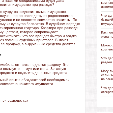
сти нашими специалистами будет дана
компен
 делится имущество при разводе?
автомо
де супругов подлежит только имущество,
олученное по наследству от родственников,
Что дел
 куплено и не является совместно нажитым. По
бывший
му из супругов бесплатно. В судебном порядке
имущес
тизированная квартира. Квартира при разводе
муществом, которое сопровождает
Как пол
ссчитывать, что все пройдет быстро и гладко.
жена п
без помощи судебных приставов. Бывают
з ее продажу, а вырученные средства делятся
Можно 
компен
?
Что де
раздел 
омобиль, он также подлежит разделу. Это
им пользуется – муж или жена. Зачастую
Могу ли
средство и поделить денежные средства.
если б
на себя
ьный опыт и обладают всей необходимой
совместно нажитого имущества.
Что де
отобрат
при разводе, как