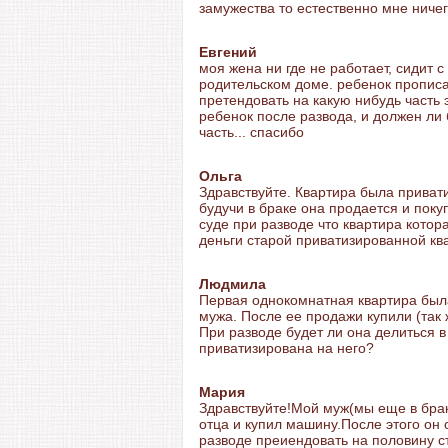
замужества то естественно мне ниче
Евгений
моя жена ни где не работает, сидит с
родительском доме. ребенок прописан
претендовать на какую нибудь часть э
ребенок после развода, и должен ли 
часть... спасибо
Ольга
Здравствуйте. Квартира была привати
будучи в браке она продается и поку
суде при разводе что квартира котор
деньги старой приватизированной кв
Людмила
Первая однокомнатная квартира была
мужа. После ее продажи купили (так
При разводе будет ли она делиться в
приватизирована на него?
Мария
Здравствуйте!Мой муж(мы еще в брак
отца и купил машину.После этого он
разводе преиендовать на половину 