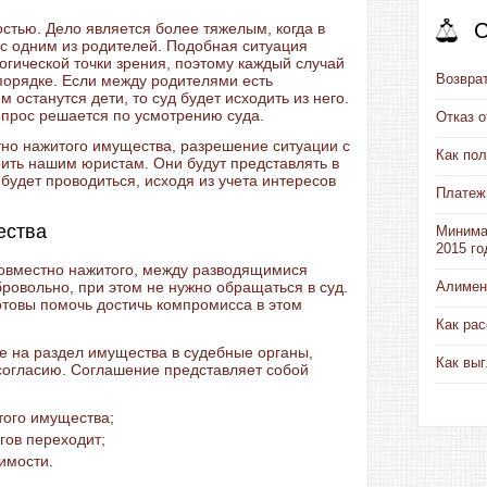
С
стью. Дело является более тяжелым, когда в
я с одним из родителей. Подобная ситуация
огической точки зрения, поэтому каждый случай
Возвра
порядке. Если между родителями есть
м останутся дети, то суд будет исходить из него.
опрос решается по усмотрению суда.
Отказ 
но нажитого имущества, разрешение ситуации с
Как пол
рить нашим юристам. Они будут представлять в
будет проводиться, исходя из учета интересов
Платеж
ества
Минима
2015 го
овместно нажитого, между разводящимися
ровольно, при этом не нужно обращаться в суд.
Алимен
товы помочь достичь компромисса в этом
Как рас
е на раздел имущества в судебные органы,
Как выг
согласию. Соглашение представляет собой
того имущества;
гов переходит;
имости.