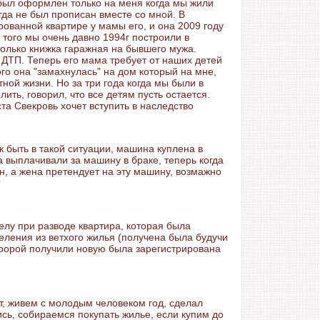
был оформлен только на меня когда мы жили
гда не был прописан вместе со мной. В
ированной квартире у мамы его, и она 2009 году
 того мы очень давно 1994г построили в
олько книжка гаражная на бывшего мужа.
ДТП. Теперь его мама требует от наших детей
ого она "замахнулась" на дом который на мне,
тной жизни. Но за три года когда мы были в
лить, говорил, что все детям пусть остается.
та Свекровь хочет вступить в наследство
 быть в такой ситуации, машина куплена в
а выплачивали за машину в браке, теперь когда
н, а жена претендует на эту машину, возмажно
?
елу при разводе квартира, которая была
ления из ветхого жилья (получена была будучи
котоорой получили новую была зарегистрирована
т, живем с молодым человеком год, сделал
ь, собираемся покупать жилье, если купим до