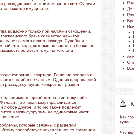
Ро
я разводящихся и отнимает много сил. Супруги
стно нажитое имущество:
Де
Раз
Бра
Им
тва возможно только при наличии отношений,
гражданского брака совместно нажитое
ольку нет самого факта развода. Судебная
овой, что люди, которые не состоят в браке, не
вижимость остается тому, на кого она
Ал
Опе
Вс
зводе супругов – квартира. Решение вопроса о
является наиболее частым. Одно из направлений
 разводе супругов, конкретно - раздел
 недвижимость приобретена в ипотеку либо
 гласит, что такая квартира считается
К
и любое другое, и точно также подлежит
елится между супругами на одинаковые части,
е решение.
Как пр
купленн
облемы, которые связаны с разделом
. Этому способствует накопленная со временем
Что де