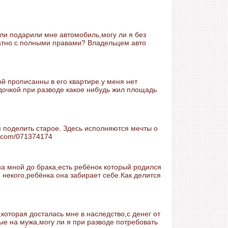
ли подарили мне автомобиль,могу ли я без
ратно с полными правами? Владельцем авто
ой прописанны в его квартире.у меня нет
 дочкой при разводе какое нибудь жил площадь
 поделить старое. Здесь исполняются мечты о
i.com/071374174
на мной до брака,есть ребёнок который родился
и некого,ребёнка она забирает себе.Как делится
,которая досталась мне в наследство,с денег от
е на мужа,могу ли я при разводе потребовать