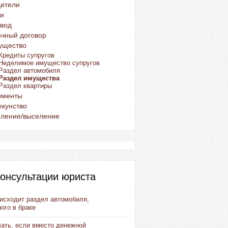
дители
ти
вод
чный договор
ущество
Кредиты супругов
Неделимое имущество супругов
Раздел автомобиля
Раздел имущества
Раздел квартиры
именты
кунство
еление/выселение
онсультации юриста
оисходит раздел автомобиля,
ого в браке
лать, если вместо денежной