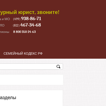
урный юрист, звоните!
938-86-71
а и МО
(499)
467-34-68
 ЛО
(812)
егионы
8 800 350-24-63
СЕМЕЙНЫЙ КОДЕКС РФ
азделы