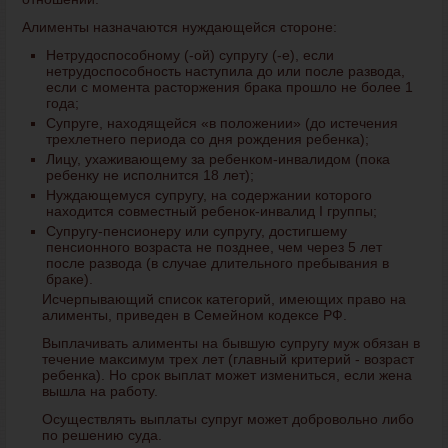
Алименты назначаются нуждающейся стороне:
Нетрудоспособному (-ой) супругу (-е), если
нетрудоспособность наступила до или после развода,
если с момента расторжения брака прошло не более 1
года;
Супруге, находящейся «в положении» (до истечения
трехлетнего периода со дня рождения ребенка);
Лицу, ухаживающему за ребенком-инвалидом (пока
ребенку не исполнится 18 лет);
Нуждающемуся супругу, на содержании которого
находится совместный ребенок-инвалид І группы;
Супругу-пенсионеру или супругу, достигшему
пенсионного возраста не позднее, чем через 5 лет
после развода (в случае длительного пребывания в
браке).
Исчерпывающий список категорий, имеющих право на
алименты, приведен в Семейном кодексе РФ.
Выплачивать алименты на бывшую супругу муж обязан в
течение максимум трех лет (главный критерий - возраст
ребенка). Но срок выплат может измениться, если жена
вышла на работу.
Осуществлять выплаты супруг может добровольно либо
по решению суда.