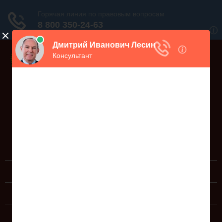
Дежурный юрист, звоните!
938-86-71
Москва и МО
(499)
467-34-68
СПб и ЛО
(812)
Все регионы
8 800 350-24-63
ЮРИДИЧЕСКИЕ УСЛУГИ
ДОКУМЕНТЫ
СПРАВОЧНАЯ ИНФОРМАЦИЯ