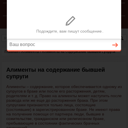
КОНСУЛЬТАЦИЯ ЮРИСТА
СЕМЕЙНЫЙ КОДЕКС РФ
Главная
/
Алименты
/
Алименты на содержание бывшей супруги
Алименты на содержание бывшей
супруги
Алименты – содержание, которое обеспечивается одному из
супругов в браке или после его расторжения, детям,
родителям и т. д. Право на алименты может наступить после
развода или же еще до расторжения брака. При этом
супругами признаются только лица, состоящие
(состоявшие) в зарегистрированном браке. Не имеют права
на получение помощи от партнера люди, бывшие в
сожительстве, гражданском или религиозном браке,
пребывающие в состоянии фактических брачных
отношений.