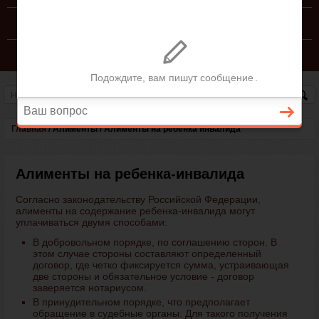
КОНСУЛЬТАЦИЯ ЮРИСТА
СЕМЕЙНЫЙ КОДЕКС РФ
Главная
/
Алименты
/
Алименты на ребенка инвалида
Алименты на ребенка-инвалида
Согласно законодательству Российской Федерации,
алименты на содержание ребенка-инвалида могут
уплачиваться двумя способами:
В добровольном порядке, по соглашению сторон. В
этом случае стороны составляют определенный
договор, где четко фиксируется сумма, устраивающая
две стороны и обязательное условие - договор
заверяется нотариусом.
В принудительном порядке, что предполагает
обращение в судебные органы. Для такого получения