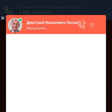
Дежурный юрист, звоните!
938-86-71
Москва и МО
(499)
467-34-68
СПб и ЛО
(812)
Все регионы
8 800 350-24-63
ЮРИДИЧЕСКИЕ УСЛУГИ
ДОКУМЕНТЫ
СПРАВОЧНАЯ ИНФОРМАЦИЯ