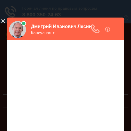
Дежурный юрист, звоните!
938-86-71
Москва и МО
(499)
467-34-68
СПб и ЛО
(812)
Все регионы
8 800 350-24-63
ЮРИДИЧЕСКИЕ УСЛУГИ
ДОКУМЕНТЫ
СПРАВОЧНАЯ ИНФОРМАЦИЯ