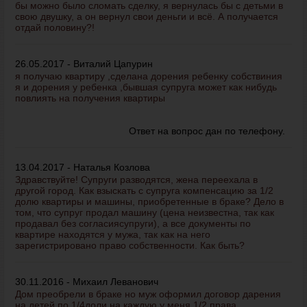
бы можно было сломать сделку, я вернулась бы с детьми в
свою двушку, а он вернул свои деньги и всё. А получается
отдай половину?!
26.05.2017 - Виталий Цапурин
я получаю квартиру ,сделана дорения ребенку собствиния
я и дорения у ребенка ,бывшая супруга может как нибудь
повлиять на получения квартиры
Ответ на вопрос дан по телефону.
13.04.2017 - Наталья Козлова
Здравствуйте! Супруги разводятся, жена переехала в
другой город. Как взыскать с супруга компенсацию за 1/2
долю квартиры и машины, приобретенные в браке? Дело в
том, что супруг продал машину (цена неизвестна, так как
продавал без согласиясупруги), а все документы по
квартире находятся у мужа, так как на него
зарегистрировано право собственности. Как быть?
30.11.2016 - Михаил Леванович
Дом преобрели в браке но муж оформил договор дарения
на детей по 1/4доли на каждую у меня 1/2 права