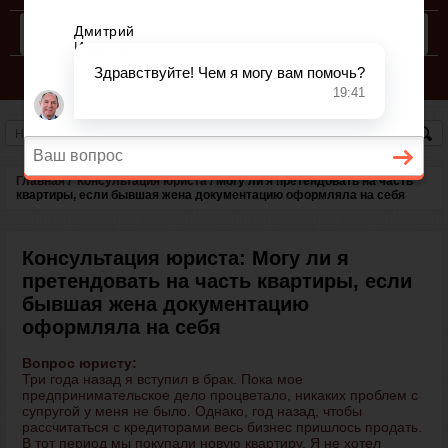
КОНСУЛЬТАЦИЯ ЮРИСТА
СЕМЕЙНЫЙ КОДЕКС РФ
Главная
/
Консультация юриста
/
Могу ли я претендовать на часть
квартиры, если бывшая жена документацию оформляла на себя
Консультация юриста: Могу ли я
претендовать на часть квартиры, если
бывшая жена документацию
оформляла на себя
Вопрос юристу:
Три года назад я вступил в брак. Пока мое
предпринимательское дело процветало, никаких проблем с
супругой у меня не было. Однако, год назад, чтобы
рассчитаться с кредиторами весь бизнес пришлось продать.
В тот период мы покупали новую квартиру. Я не хотел