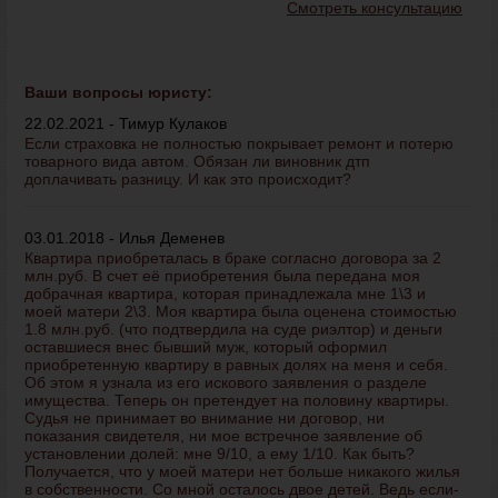
Смотреть консультацию
Ваши вопросы юристу:
22.02.2021 - Тимур Кулаков
Если страховка не полностью покрывает ремонт и потерю
товарного вида автом. Обязан ли виновник дтп
доплачивать разницу. И как это происходит?
03.01.2018 - Илья Деменев
Квартира приобреталась в браке согласно договора за 2
млн.руб. В счет её приобретения была передана моя
добрачная квартира, которая принадлежала мне 1\3 и
моей матери 2\3. Моя квартира была оценена стоимостью
1.8 млн.руб. (что подтвердила на суде риэлтор) и деньги
оставшиеся внес бывший муж, который оформил
приобретенную квартиру в равных долях на меня и себя.
Об этом я узнала из его искового заявления о разделе
имущества. Теперь он претендует на половину квартиры.
Судья не принимает во внимание ни договор, ни
показания свидетеля, ни мое встречное заявление об
установлении долей: мне 9/10, а ему 1/10. Как быть?
Получается, что у моей матери нет больше никакого жилья
в собственности. Со мной осталось двое детей. Ведь если-