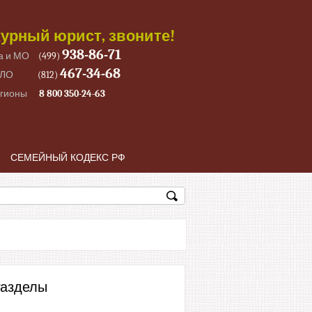
урный юрист, звоните!
938-86-71
а и МО
(499)
467-34-68
 ЛО
(812)
егионы
8 800 350-24-63
СЕМЕЙНЫЙ КОДЕКС РФ
азделы