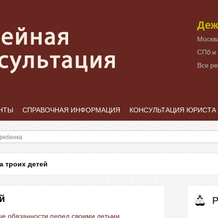
Деж
Москв
СПб и
Все р
НТЫ
СПРАВОЧНАЯ ИНФОРМАЦИЯ
КОНСУЛЬТАЦИЯ ЮРИСТА
а троих детей
й
Р
ые обязанности перед своими детьми.