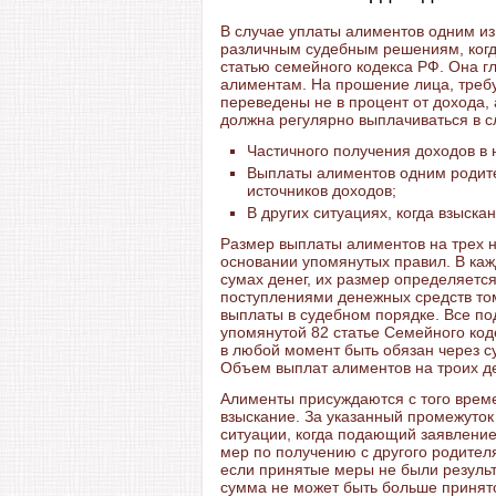
В случае уплаты алиментов одним из
различным судебным решениям, когда
статью семейного кодекса РФ. Она г
алиментам. На прошение лица, треб
переведены не в процент от дохода,
должна регулярно выплачиваться в с
Частичного получения доходов в
Выплаты алиментов одним родите
источников доходов;
В других ситуациях, когда взыск
Размер выплаты алиментов на трех 
основании упомянутых правил. В каж
сумах денег, их размер определяетс
поступлениями денежных средств то
выплаты в судебном порядке. Все по
упомянутой 82 статье Семейного коде
в любой момент быть обязан через с
Объем выплат алиментов на троих д
Алименты присуждаются с того време
взыскание. За указанный промежуток
ситуации, когда подающий заявлени
мер по получению с другого родител
если принятые меры не были результ
сумма не может быть больше принят