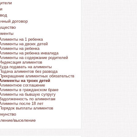
дители
ти
вод
чный договор
ущество
именты
Алименты на 1 ребенка
Алименты на двоих детей
Алименты на ребенка
Алименты на ребенка инвалида
Алименты на содержание родителей
Индексация алиментов
Куда подавать на алименты
Подача алиментов без развода
Прекращение алиментных обязательств
Алименты на троих детей
Алиментное соглашение
Алименты в гражданском браке
Алименты на бывшую супругу
Задолженность по алиментам
Алименты после 18 лет
Порядок выплаты алиментов
кунство
еление/выселение