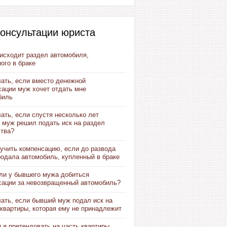
онсультации юриста
оисходит раздел автомобиля,
ого в браке
лать, если вместо денежной
сации муж хочет отдать мне
биль
ать, если спустя несколько лет
 муж решил подать иск на раздел
тва?
учить компенсацию, если до развода
родала автомобиль, купленный в браке
ли у бывшего мужа добиться
сации за невозвращенный автомобиль?
лать, если бывший муж подал иск на
квартиры, которая ему не принадлежит
 я претендовать на часть квартиры,