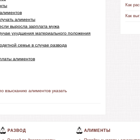
Как рас
енты
 алиментов
Как выг
олучать алименты
если выросла зарплата мужа
лучае ухудшения материального положения
одетной семье в случае развода
ыплаты алиментов
по взысканию алиментов указать
РАЗВОД
АЛИМЕНТЫ