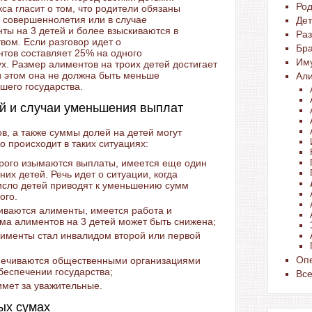
Ро
са гласит о том, что родители обязаны
 совершеннолетия или в случае
Де
ты на 3 детей и более взыскиваются в
Раз
вом. Если разговор идет о
Бра
тов составляет 25% на одного
Им
х. Размер алиментов на троих детей достигает
и этом она не должна быть меньше
Ал
шего государства.
ей и случаи уменьшения выплат
, а также суммы долей на детей могут
о происходит в таких ситуациях:
торого изымаются выплаты, имеется еще один
их детей. Речь идет о ситуации, когда
исло детей приводят к уменьшению сумм
ого.
чиваются алименты, имеется работа и
ма алиментов на 3 детей может быть снижена;
лименты стал инвалидом второй или первой
Опе
печиваются общественными организациями
беспечении государства;
Вс
имет за уважительные.
ых сумах