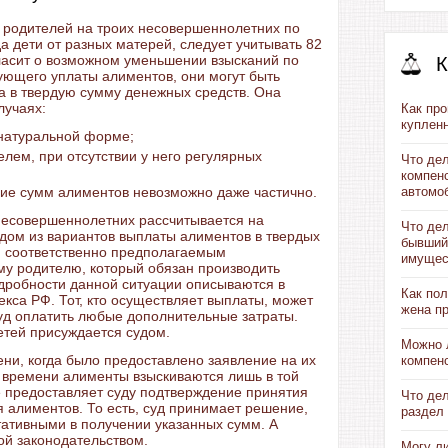
 родителей на троих несовершеннолетних по
 дети от разных матерей, следует учитывать 82
ласит о возможном уменьшении взысканий по
К
ующего уплаты алиментов, они могут быть
 а в твердую сумму денежных средств. Она
лучаях:
Как пр
купленн
 натуральной форме;
лем, при отсутствии у него регулярных
Что де
компен
ание сумм алиментов невозможно даже частично.
автомо
несовершеннолетних рассчитывается на
Что дел
дом из вариантов выплаты алиментов в твердых
бывший
я соответственно предполагаемым
имущес
му родителю, который обязан производить
дробности данной ситуации описываются в
Как пол
кса РФ. Тот, кто осуществляет выплаты, может
жена п
уд оплатить любые дополнительные затраты.
етей присуждается судом.
Можно 
ни, когда было предоставлено заявление на их
компен
 времени алименты взыскиваются лишь в той
е предоставляет суду подтверждение принятия
Что де
я алиментов. То есть, суд принимает решение,
раздел 
ативными в получении указанных сумм. А
ой законодательством.
Могу ли