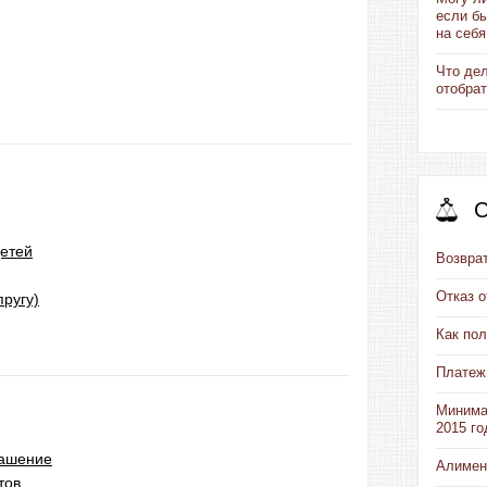
если б
на себя
Что де
отобрат
С
етей
Возвра
Отказ 
пругу)
Как пол
Платеж
Минима
2015 го
лашение
Алимен
тов