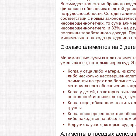
Восьмидесятая статья брачного кодек
финансово обеспечивать детей до их
нетрудоспособности. Сегодня алимен
соответствии с новым законодательст
несовершеннолетних, то сума алимен
несовершеннолетнего, и 33% - на дву
половины заработанного дохода. Пр
минимального дохода гражданина на
Сколько алиментов на 3 дет
Минимальные сумы выплат алиментов
уменьшаться, но только через суд. Эт
Когда у отца либо матери, из ко
либо несколько несовершеннолетн
алименты на трех или большее ч
материального обеспечения кажд
Когда у детей, на которых выпла
постоянный источник дохода, сум
Когда лицо, обязанное платить а
группы.
Когда несовершеннолетние обес
либо находятся на абсолютном о
В других случаях, которые суд пр
Алименты в твердых денежн